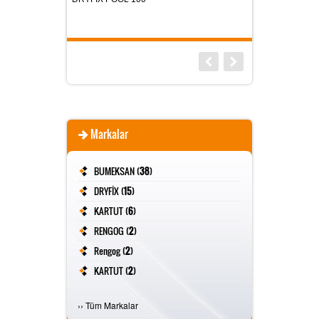
Markalar
BUMEKSAN (
38
)
DRYFİX (
15
)
KARTUT (
6
)
RENGOG (
2
)
Rengog (
2
)
KARTUT (
2
)
FİVESTAR (
2
)
›
›
Tüm Markalar