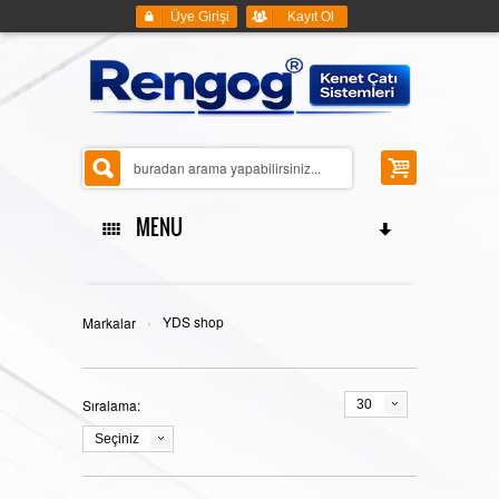
Üye Girişi
Kayıt Ol
MENU
ANASAYFA
›
YDS shop
Markalar
Sıralama:
30
KENET ÇATI SİSTEMLERİ
Seçiniz