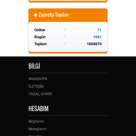
Ziyaretçi Sayıları
:
Online
71
:
Bugün
1681
:
Toplam
1859870
BİLGİ
ANASAYFA
İLETİŞİM
YASAL UYARI
HESABIM
Bilgilerim
Mesajlarım