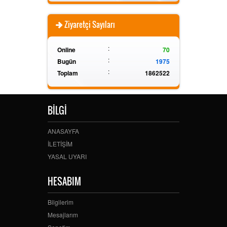
Ziyaretçi Sayıları
:
Online
70
:
Bugün
1975
:
Toplam
1862522
BİLGİ
ANASAYFA
İLETİŞİM
YASAL UYARI
HESABIM
Bilgilerim
Mesajlarım