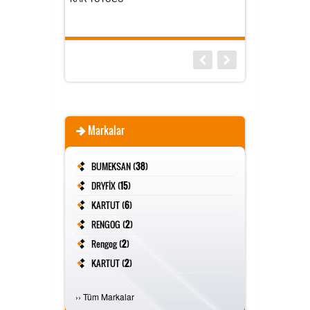
Markalar
BUMEKSAN (
38
)
DRYFİX (
15
)
KARTUT (
6
)
RENGOG (
2
)
Rengog (
2
)
KARTUT (
2
)
FİVESTAR (
2
)
›
›
Tüm Markalar