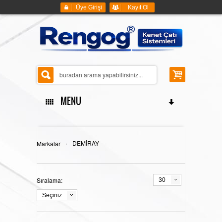
Üye Girişi
Kayıt Ol
MENU
ANASAYFA
›
DEMİRAY
Markalar
Sıralama:
30
KENET ÇATI SİSTEMLERİ
Seçiniz