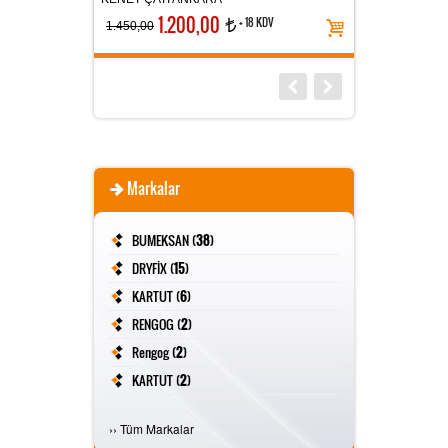
1.200,00
+ 18 KDV
t
1.450,00
Markalar
BUMEKSAN (
38
)
DRYFİX (
15
)
KARTUT (
6
)
RENGOG (
2
)
Rengog (
2
)
KARTUT (
2
)
FİVESTAR (
2
)
›
›
Tüm Markalar