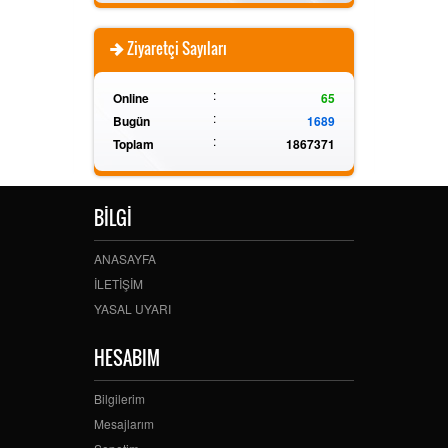
Ziyaretçi Sayıları
:
Online
65
:
Bugün
1689
:
Toplam
1867371
BİLGİ
ANASAYFA
İLETİŞİM
YASAL UYARI
HESABIM
Bilgilerim
Mesajlarım