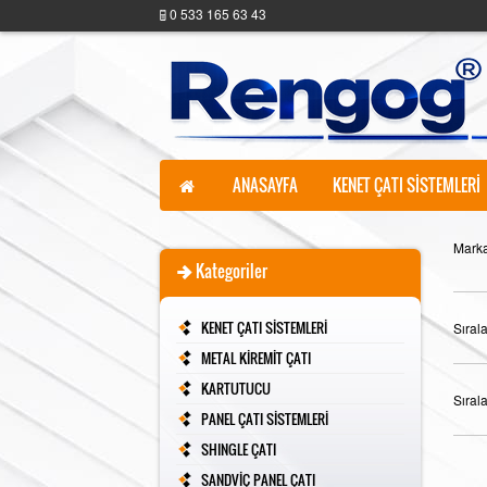
0 533 165 63 43
ANASAYFA
KENET ÇATI SİSTEMLERİ
Marka
Kategoriler
KENET ÇATI SİSTEMLERİ
Sıral
METAL KİREMİT ÇATI
KARTUTUCU
Sıral
PANEL ÇATI SİSTEMLERİ
SHINGLE ÇATI
SANDVİÇ PANEL ÇATI