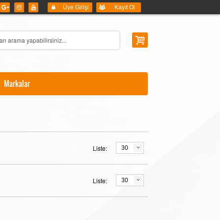
Üye Girişi
Kayıt Ol
Markalar
Liste:
30
Liste:
30