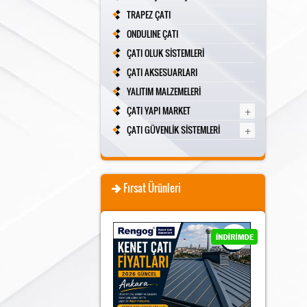
TRAPEZ ÇATI
ONDULINE ÇATI
ÇATI OLUK SİSTEMLERİ
ÇATI AKSESUARLARI
YALITIM MALZEMELERİ
+
ÇATI YAPI MARKET
+
ÇATI GÜVENLİK SİSTEMLERİ
Fırsat Ürünleri