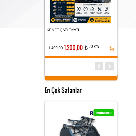
DÜBELİ PLASTİK ÇİVİLİ
KENET ÇATI FİYATI
RULO AÇMA
1.200,00
+ 18 KDV
t
1.400,00
En Çok Satanlar