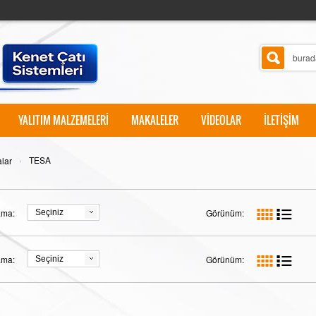
YALITIM MALZEMELERİ
MAKALELER
VİDEOLAR
İLETİŞİM
›
TESA
lar
ama:
Görünüm:
Seçiniz
ama:
Görünüm:
Seçiniz