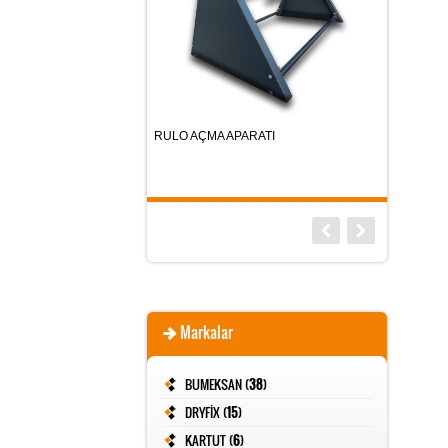
U
TRAPEZ KA
RULO AÇMA APARATI
Markalar
BUMEKSAN (
38
)
DRYFİX (
15
)
KARTUT (
6
)