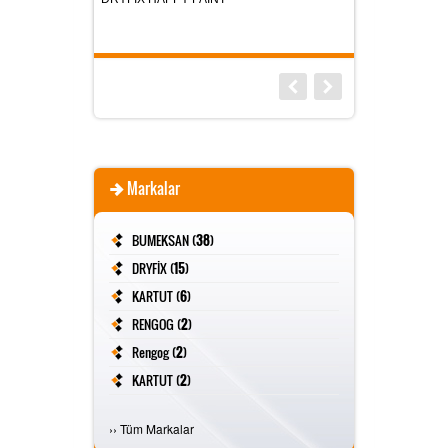
Markalar
BUMEKSAN (
38
)
DRYFİX (
15
)
KARTUT (
6
)
RENGOG (
2
)
Rengog (
2
)
KARTUT (
2
)
FİVESTAR (
2
)
›
›
Tüm Markalar