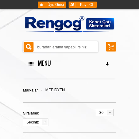
Üye Girişi
Kayıt Ol
MENU
ANASAYFA
›
MERİDYEN
Markalar
Sıralama:
30
KENET ÇATI SİSTEMLERİ
Seçiniz