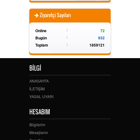
Ziyaretçi Sayıları
:
Online
72
:
Bugün
932
:
Toplam
1859121
BİLGİ
ANASAYFA
İLETİŞİM
YASAL UYARI
HESABIM
Bilgilerim
Mesajlarım