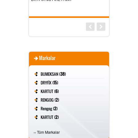
Markalar
BUMEKSAN (
38
)
DRYFİX (
15
)
KARTUT (
6
)
RENGOG (
2
)
Rengog (
2
)
KARTUT (
2
)
FİVESTAR (
2
)
›
›
Tüm Markalar