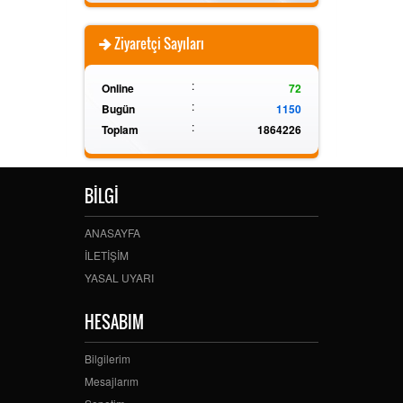
Ziyaretçi Sayıları
:
Online
72
:
Bugün
1150
:
Toplam
1864226
BİLGİ
ANASAYFA
İLETİŞİM
YASAL UYARI
HESABIM
Bilgilerim
Mesajlarım