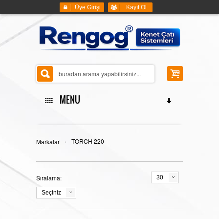
Üye Girişi
Kayıt Ol
MENU
ANASAYFA
›
TORCH 220
Markalar
Sıralama:
30
KENET ÇATI SİSTEMLERİ
Seçiniz