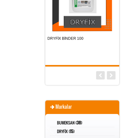
TI BASAMAK
DRYFİX BİNDER 100
SNOW GUA
Markalar
BUMEKSAN (
38
)
DRYFİX (
15
)