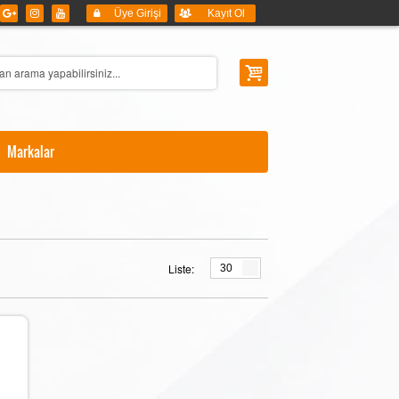
Üye Girişi
Kayıt Ol
Markalar
Liste:
30