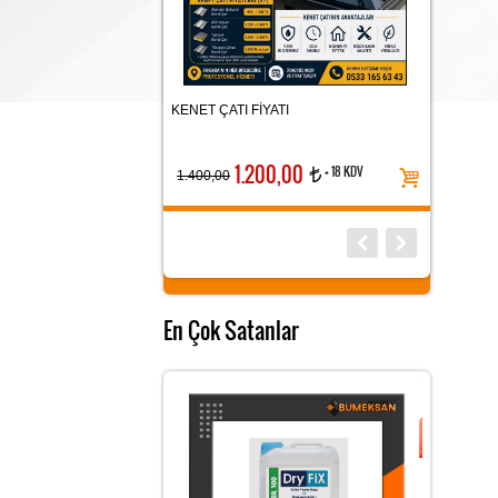
F CLIPS
KENET ÇATI FİYATI
MANTOLAMA 
1.200,00
+ 18 KDV
t
1.400,00
En Çok Satanlar