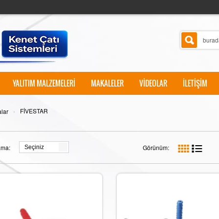
YALITIM MALZEMELERİ
MAKALELER
VİDEOLAR
İLETİŞİM
›
FİVESTAR
lar
ama:
Görünüm:
Seçiniz