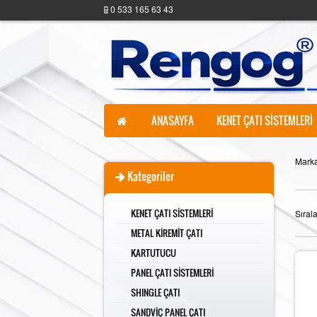
0 533 165 63 43
ANASAYFA
KENET ÇATI SİSTEMLERİ
Marka
Kategoriler
KENET ÇATI SİSTEMLERİ
Sıral
METAL KİREMİT ÇATI
KARTUTUCU
PANEL ÇATI SİSTEMLERİ
SHINGLE ÇATI
SANDVİÇ PANEL ÇATI