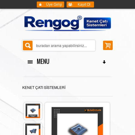
Üye Girişi
Kayıt Ol
MENU
ANASAYFA
KENET ÇATI SİSTEMLERİ
KENET ÇATI SİSTEMLERİ