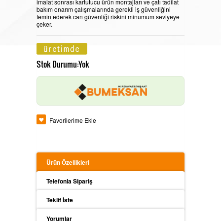
imalat sonrası kartutucu ürün montajları ve çatı tadilat
bakım onarım çalışmalarında gerekli iş güvenliğini
Trapez Sac Kar Tutucu
Trapez Çatı
temin ederek can güvenliği riskini minumum seviyeye
çeker.
Metal Kiremit Çatı Kar Tutucu
Sandviç Panel Çatı
Stok Durumu:Yok
Sandviç Panel Kar Tutucu
Onduline Çatı
Favorilerime Ekle
Kiremit Çatı Kar Tutucu
Shingle Çatı
Ürün Özellikleri
Telefonla Sipariş
Çatı Aksesuarları
Teklif İste
Yorumlar