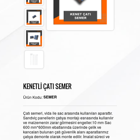
YALITIM MALZEMELERİ
MAKALELER
Kar Tutucu
VİDEOLAR
KENETLİ ÇATI SEMER
Villa Tipi Kar Tutucu
Kenet Çatı
İLETİŞİM
SEMER
Ürün Kodu:
Çatı semeri, vida ile sac arasında kullanılan aparattır.
Sandviç panellerin çatıya montajı esnasında kullanılır
Kenet Çatı Kartutucu
Metal Kiremit Çatı
ve malzemenin zarar görmesini engeller.10 mm Sac
600 mm*600mm ebatlarında üzerinde çelik ve
kancaları bulunan çatı güvenlik alanı aparatlarımız
çatıya demonte olarak monte edilir. İmalat süreci ve