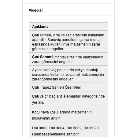
Havalandırma Sistemleri
Çatı Oluk Sistemleri
Videolar
Açıklama
Çatı semeri, vida ile sac arasında kullanılan
Güvenli Yaşam Alanı
Panel Çatı Sistemleri
aparattır. Sandviç panellerin çatıya montajı
esnasında kullanılır ve malzemenin zarar
görmesini engeller.
Çatı Semeri
, montaj sırasında malzemenin
zarar görmesini engeller.
Kuş Konmaz Sistemleri
Çatı Kapakları
Ayrıca sandviç panellerin çatıya montajı
esnasında kullanılır ve panel malzemesinin
zarar görmesini engeller.
Çatı Trapez Semeri Özellikleri
Çatı ve çit bağlantı elemanları kategorisinde
yer alır.
Kötü hava koşullarında malzemenin
mukavetini artırır.
Ral 9002, Ral 3004, Ral 3009, Ral 6020
Renk seçeneklerine sahiptir.