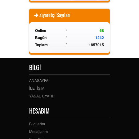
Ziyaretçi Sayıları
:
Online
68
:
Bugün
1242
:
Toplam
1857015
BİLGİ
ANASAYFA
İLETİŞİM
YASAL UYARI
HESABIM
Bilgilerim
Mesajlarım