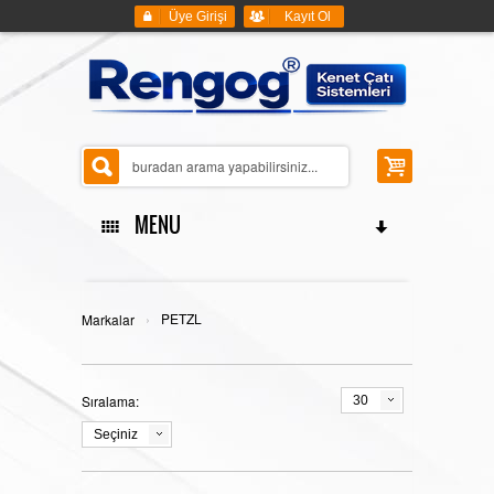
Üye Girişi
Kayıt Ol
MENU
ANASAYFA
›
PETZL
Markalar
Sıralama:
30
KENET ÇATI SİSTEMLERİ
Seçiniz