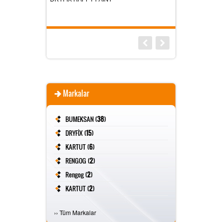
Markalar
BUMEKSAN (
38
)
DRYFİX (
15
)
KARTUT (
6
)
RENGOG (
2
)
Rengog (
2
)
KARTUT (
2
)
FİVESTAR (
2
)
›
›
Tüm Markalar