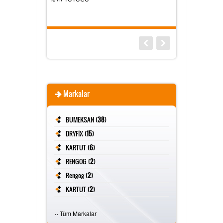
Markalar
BUMEKSAN (
38
)
DRYFİX (
15
)
KARTUT (
6
)
RENGOG (
2
)
Rengog (
2
)
KARTUT (
2
)
FİVESTAR (
2
)
›
›
Tüm Markalar