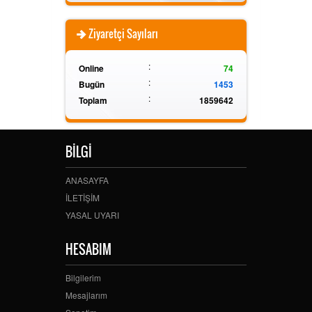
Ziyaretçi Sayıları
:
Online
74
:
Bugün
1453
:
Toplam
1859642
BİLGİ
ANASAYFA
İLETİŞİM
YASAL UYARI
HESABIM
Bilgilerim
Mesajlarım