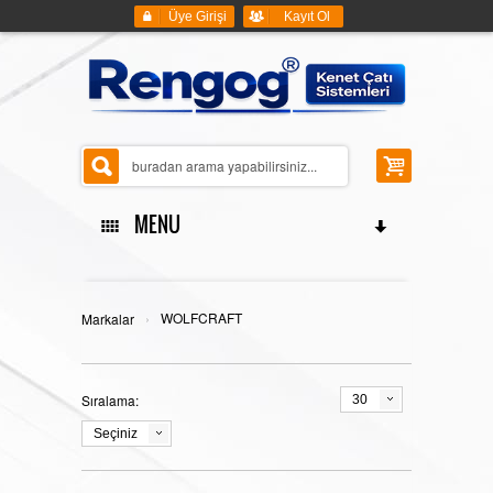
Üye Girişi
Kayıt Ol
MENU
ANASAYFA
›
WOLFCRAFT
Markalar
Sıralama:
30
KENET ÇATI SİSTEMLERİ
Seçiniz