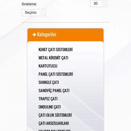
Sıralama:
30
YALITIM MALZEMELERİ
Seçiniz
MAKALELER
Kategoriler
KENET ÇATI SİSTEMLERİ
METAL KİREMİT ÇATI
Kar Tutucu
VİDEOLAR
KARTUTUCU
PANEL ÇATI SİSTEMLERİ
SHINGLE ÇATI
Villa Tipi Kar Tutucu
Kenet Çatı
İLETİŞİM
SANDVİÇ PANEL ÇATI
TRAPEZ ÇATI
ONDULINE ÇATI
Kenet Çatı Kartutucu
Metal Kiremit Çatı
ÇATI OLUK SİSTEMLERİ
ÇATI AKSESUARLARI