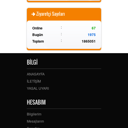
Ziyaretçi Sayıları
:
Online
67
:
Bugün
1975
:
Toplam
1865051
BİLGİ
ANASAYFA
İLETİŞİM
YASAL UYARI
HESABIM
Bilgilerim
Mesajlarım