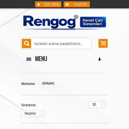
Üye Girişi
Kayıt Ol
MENU
ANASAYFA
›
ARMAK
Markalar
Sıralama:
30
KENET ÇATI SİSTEMLERİ
Seçiniz