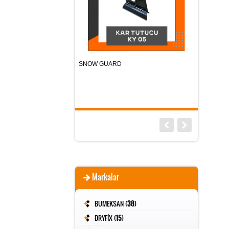
L 100
SNOW GUARD
MANTOLAMA 
Markalar
BUMEKSAN (
38
)
DRYFİX (
15
)