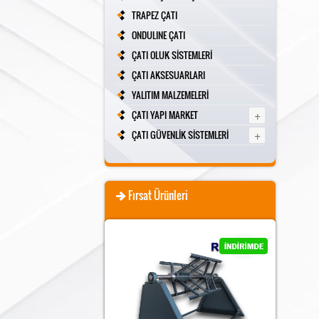
TRAPEZ ÇATI
ONDULINE ÇATI
ÇATI OLUK SİSTEMLERİ
ÇATI AKSESUARLARI
YALITIM MALZEMELERİ
+
ÇATI YAPI MARKET
+
ÇATI GÜVENLİK SİSTEMLERİ
Fırsat Ürünleri