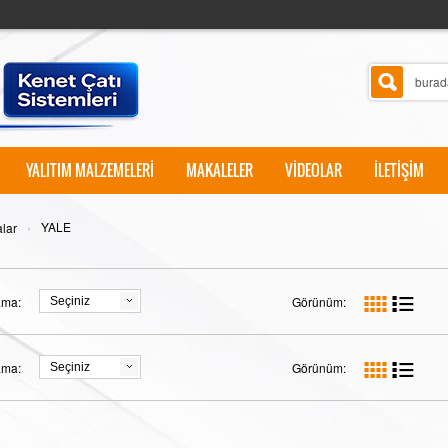
YALITIM MALZEMELERİ
MAKALELER
VİDEOLAR
İLETİŞİM
›
YALE
lar
ama:
Görünüm:
Seçiniz
ama:
Görünüm:
Seçiniz