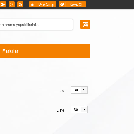
Üye Girişi
Kayıt Ol
Markalar
Liste:
30
Liste:
30