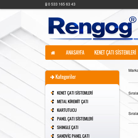
0 533 165 63 43
ANASAYFA
KENET ÇATI SİSTEMLERİ
Marka
Kategoriler
KENET ÇATI SİSTEMLERİ
Sıral
METAL KİREMİT ÇATI
KARTUTUCU
Sıral
PANEL ÇATI SİSTEMLERİ
SHINGLE ÇATI
SANDVİÇ PANEL ÇATI